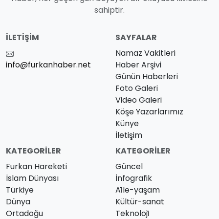
sahiptir.
İLETIŞIM
SAYFALAR
Namaz Vakitleri
info@furkanhaber.net
Haber Arşivi
Günün Haberleri
Foto Galeri
Video Galeri
Köşe Yazarlarımız
Künye
İletişim
KATEGORILER
KATEGORILER
Furkan Hareketi
Güncel
İslam Dünyası
İnfografik
Türkiye
Ai̇le-yaşam
Dünya
Kültür-sanat
Ortadoğu
Teknoloji̇