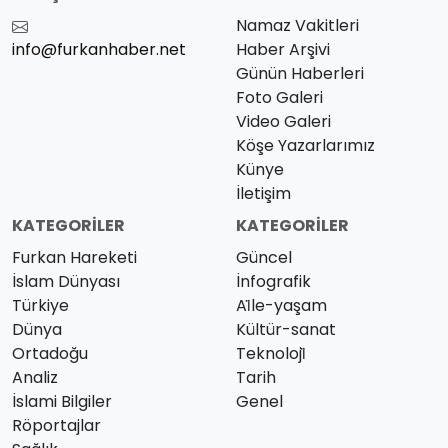
Namaz Vakitleri
info@furkanhaber.net
Haber Arşivi
Günün Haberleri
Foto Galeri
Video Galeri
Köşe Yazarlarımız
Künye
İletişim
KATEGORILER
KATEGORILER
Furkan Hareketi
Güncel
İslam Dünyası
İnfografik
Türkiye
Ai̇le-yaşam
Dünya
Kültür-sanat
Ortadoğu
Teknoloji̇
Analiz
Tarih
İslami Bilgiler
Genel
Röportajlar