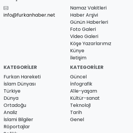
Namaz Vakitleri
info@furkanhaber.net
Haber Arşivi
Günün Haberleri
Foto Galeri
Video Galeri
Köşe Yazarlarımız
Künye
İletişim
KATEGORILER
KATEGORILER
Furkan Hareketi
Güncel
İslam Dünyası
İnfografik
Türkiye
Ai̇le-yaşam
Dünya
Kültür-sanat
Ortadoğu
Teknoloji̇
Analiz
Tarih
İslami Bilgiler
Genel
Röportajlar