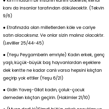
● Kim masum bir insanın kanını dökerse, kendi
kanı da insanlar tarafından dökülecektir. (Tekvin
9/6)
● Etrafınızda olan milletlerden köle ve cariye
satın alacaksınız. Ve onlar sizin malınız olacaktır.
(Levililer 25/44-45)
● (Yeşu Peygamberin emriyle) Kadın erkek, genç
yaşlı, küçük-büyük baş hayvanlardan eşeklere
dek kentte ne kadar canlı varsa hepsini kılıçtan
geçirip yok ettiler (Yeşu 6/21)
● Gidin Yaveş-Gilat kadın, çoluk-çocuk
demeden kılıçtan geçirin. (Hakimler 21/10)