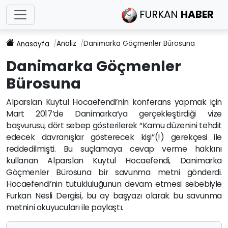
FURKAN
HABER
Analiz
Danimarka Göçmenler Bürosuna
Anasayfa
Danimarka Göçmenler
Bürosuna
Alparslan Kuytul Hocaefendi’nin konferans yapmak için
Mart 2017’de Danimarka’ya gerçekleştirdiği vize
başvurusu, dört sebep gösterilerek “Kamu düzenini tehdit
edecek davranışlar gösterecek kişi”(!) gerekçesi ile
reddedilmişti. Bu suçlamaya cevap verme hakkını
kullanan Alparslan Kuytul Hocaefendi, Danimarka
Göçmenler Bürosuna bir savunma metni gönderdi.
Hocaefendi’nin tutukluluğunun devam etmesi sebebiyle
Furkan Nesli Dergisi, bu ay başyazı olarak bu savunma
metnini okuyucuları ile paylaştı.