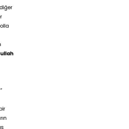
diğer
r
olla
m
hullah
”
bir
rın
ış