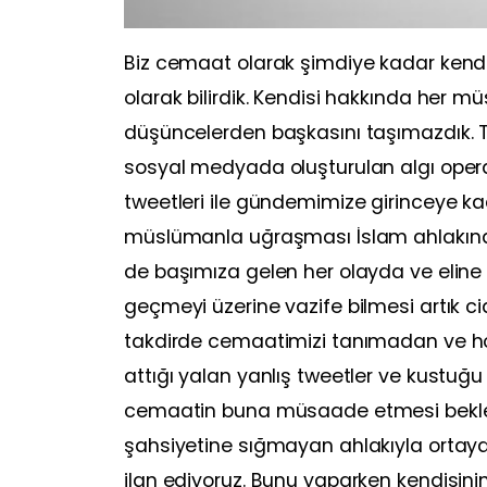
Biz cemaat olarak şimdiye kadar kendisi
olarak bilirdik. Kendisi hakkında her 
düşüncelerden başkasını taşımazdık.
sosyal medyada oluşturulan algı oper
tweetleri ile gündemimize girinceye k
müslümanla uğraşması İslam ahlakına
de başımıza gelen her olayda ve eline 
geçmeyi üzerine vazife bilmesi artık ci
takdirde cemaatimizi tanımadan ve h
attığı yalan yanlış tweetler ve kustuğu z
cemaatin buna müsaade etmesi bekle
şahsiyetine sığmayan ahlakıyla ortay
ilan ediyoruz. Bunu yaparken kendisini