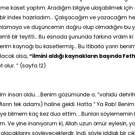
eçme kaset yaptım. Aradığım bilgiye ulaşabilmek için 
yip bir index hazırladım… Çalışacağım ve yazacağım he
 anlamaya ve düşüncemin doğru olup olmadığını bu y
emli bir teyitti… Bu esnada şununda farkına vrdım ki
erim kaynağı bu kasetlermiş… Bu itibarla yarın beni
ılacak olsa,
“ilmini aldığı kaynakların başında Fet
olur. “ (sayfa 12)
im insan oldu. …Benim gözümünde o; “vahidü dehrih
Asrın tek adamı) haline geldi. Hatta “ Ya Rab! Benim
iye bilmem kaç kez dua ettim. …Bunları söylememin 
. Ve yine inanıyorum ki, Allah uzun ömür eylesin, ya
caklarını söyleyeceklerdir. İndi, şöyle iddialı bir çık