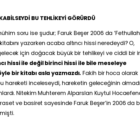
BAKABİLSEYDİ BU TEHLİKEYİ GÖRÜRDÜ
ühim soru ise şudur; Faruk Beşer 2006 da ‘Fethulla
kitabını yazarken acaba altıncı hissi neredeydi? O,
elecek için doğacak büyük bir tehlikeyi ve ciddi bir in
ı hissi ile değil birinci hissi ile bile meseleye
yle bir kitabı asla yazmazdı.
Fakih bir hoca olarak
bu hareketi inceleseydi, hareketin geleceğinin olmadı
 anlardı. Nitekim Muhterem Alparslan Kuytul Hocaefen
eraset ve basiret sayesinde Faruk Beşer’in 2006 da b
işti.