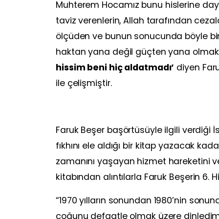
Muhterem Hocamız bunu hislerine dayana
taviz verenlerin, Allah tarafından cezal
ölçüden ve bunun sonucunda böyle bir
haktan yana değil güçten yana olmak 
hissim beni hiç aldatmadı’
diyen Far
ile çelişmiştir.
Faruk Beşer başörtüsüyle ilgili verdiğ
fıkhını ele aldığı bir kitap yazacak k
zamanını yaşayan hizmet hareketini ve
kitabından alıntılarla Faruk Beşerin 6. 
“1970 yılların sonundan 1980’nin sonu
çoğunu defaatle olmak üzere dinledim.