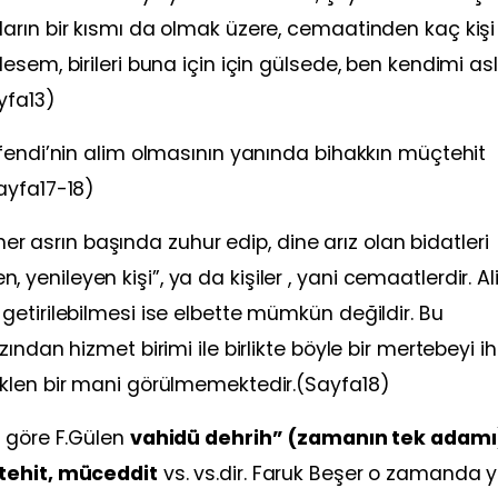
arın bir kısmı da olmak üzere, cemaatinden kaç kişi
sem, birileri buna için için gülsede, ben kendimi as
yfa13)
fendi’nin alim olmasının yanında bihakkın müçtehit
ayfa17-18)
 her asrın başında zuhur edip, dine arız olan bidatleri
ren, yenileyen kişi”, ya da kişiler , yani cemaatlerdir. A
etirilebilmesi ise elbette mümkün değildir. Bu
ndan hizmet birimi ile birlikte böyle bir mertebeyi i
klen bir mani görülmemektedir.(Sayfa18)
e göre F.Gülen
vahidü dehrih” (zamanın tek adamı
çtehit, müceddit
vs. vs.dir. Faruk Beşer o zamanda y