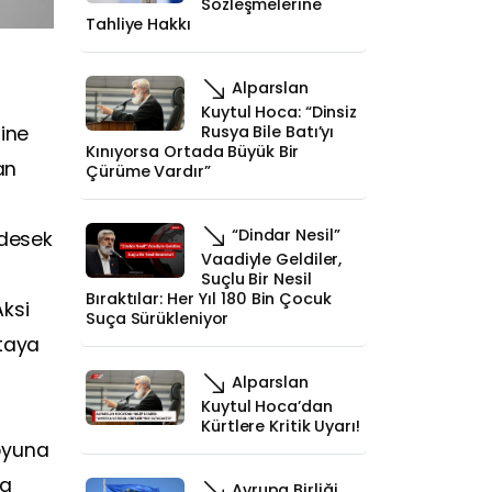
Sözleşmelerine
Tahliye Hakkı
Alparslan
Kuytul Hoca: “Dinsiz
ine
Rusya Bile Batı’yı
Kınıyorsa Ortada Büyük Bir
an
Çürüme Vardır”
“Dindar Nesil”
 desek
Vaadiyle Geldiler,
Suçlu Bir Nesil
Bıraktılar: Her Yıl 180 Bin Çocuk
Aksi
Suça Sürükleniyor
taya
Alparslan
Kuytul Hoca’dan
Kürtlere Kritik Uyarı!
oyuna
na
Avrupa Birliği,