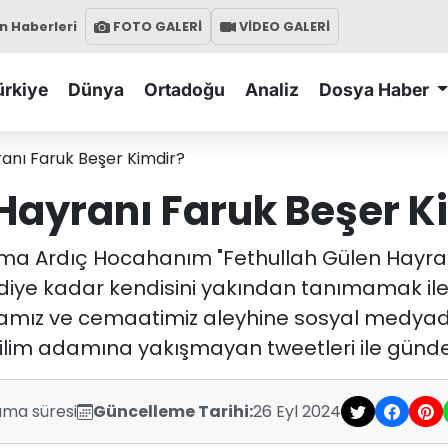
 Haberleri
FOTO GALERİ
VİDEO GALERİ
ürkiye
Dünya
Ortadoğu
Analiz
Dosya Haber
anı Faruk Beşer Kimdir?
 Hayranı Faruk Beşer K
sma Ardıç Hocahanım "Fethullah Gülen Hayranı
iye kadar kendisini yakından tanımamak ile bir
camız ve cemaatimiz aleyhine sosyal medyada
ilim adamına yakışmayan tweetleri ile günde
uma süresi
Güncelleme Tarihi:
26 Eyl 2024