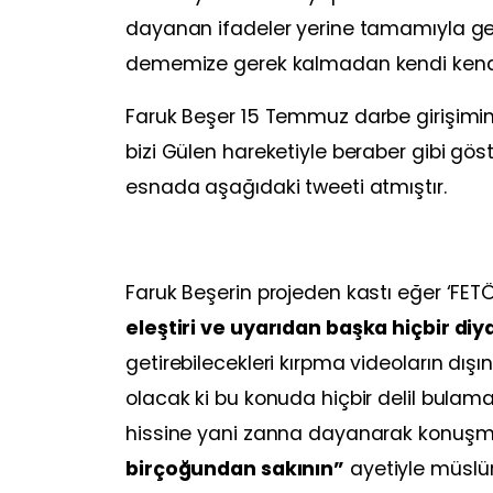
dayanan ifadeler yerine tamamıyla gerç
dememize gerek kalmadan kendi kendisi
Faruk Beşer 15 Temmuz darbe girişimin
bizi Gülen hareketiyle beraber gibi gös
esnada aşağıdaki tweeti atmıştır.
Faruk Beşerin projeden kastı eğer ‘FETÖ’
eleştiri ve uyarıdan başka hiçbir d
getirebilecekleri kırpma videoların dışınd
olacak ki bu konuda hiçbir delil bulama
hissine yani zanna dayanarak konuşmu
birçoğundan sakının”
ayetiyle müslüm