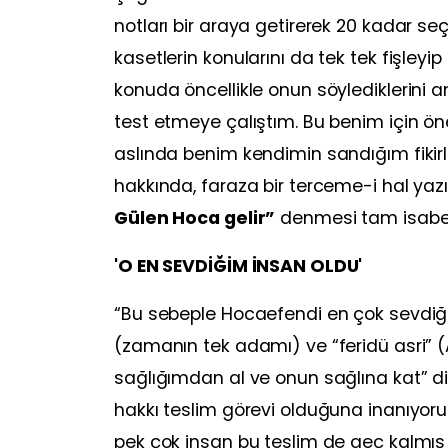
notları bir araya getirerek 20 kadar s
kasetlerin konularını da tek tek fişle
konuda öncellikle onun söylediklerini
test etmeye çalıştım. Bu benim için ön
aslında benim kendimin sandığım fikirl
hakkında, faraza bir terceme-i hal yaz
Gülen Hoca gelir”
denmesi tam isabet 
'O EN SEVDİĞİM İNSAN OLDU'
“Bu sebeple Hocaefendi en çok sevdiğ
(zamanın tek adamı) ve “feridü asri” (
sağlığımdan al ve onun sağlına kat” d
hakkı teslim görevi olduğuna inanıyorum
pek çok insan bu teslim de geç kalmış ola