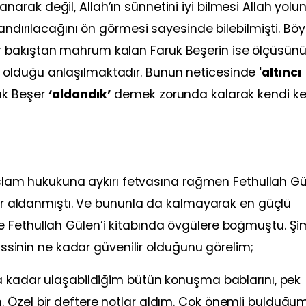
rak değil, Allah’ın sünnetini iyi bilmesi Allah yolu
andırılacağını ön görmesi sayesinde bilebilmişti. Böyl
 bakıştan mahrum kalan Faruk Beşerin ise ölçüsün
olduğu anlaşılmaktadır. Bunun neticesinde
'altıncı
uk Beşer
‘aldandık’
demek zorunda kalarak kendi ke
i İslam hukukuna aykırı fetvasına rağmen Fethullah Gü
adar aldanmıştı. Ve bununla da kalmayarak en güçlü
 Fethullah Gülen’i kitabında övgülere boğmuştu. Şi
Hissinin ne kadar güvenilir olduğunu görelim;
na kadar ulaşabildiğim bütün konuşma bablarını, pek
 Özel bir deftere notlar aldım. Çok önemli bulduğu