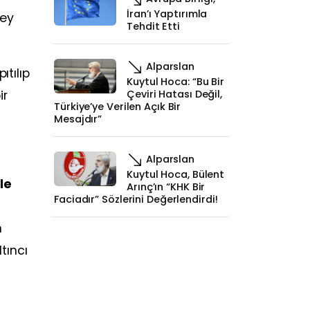
İran’ı Yaptırımla
şey
Tehdit Etti
Alparslan
tılıp
Kuytul Hoca: “Bu Bir
ir
Çeviri Hatası Değil,
Türkiye’ye Verilen Açık Bir
Mesajdır”
Alparslan
Kuytul Hoca, Bülent
le
Arınç’ın “KHK Bir
Faciadır” Sözlerini Değerlendirdi!
n
tıncı