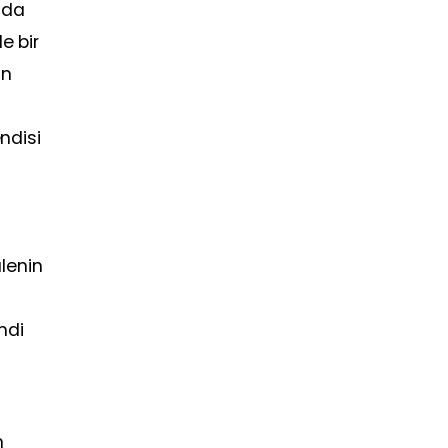
nda
e bir
ün
ndisi
lenin
mdi
m