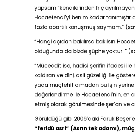
yapsam “kendilerinden hiç ayrılmayanl
Hocaefendi’yi benim kadar tanımıştır de
fazla abartılı konuşmuş saymam.” (sa
“Hangi açıdan bakılırsa bakılsın Hocae
olduğunda da bizde şüphe yoktur. “ (s
“Müceddit ise, hadisi şerifin ifadesi ile
kaldıran ve dini, asli güzelliği ile göste
yada müçtehit olmadan bu işin yerine g
değerlendirme ile Hocaefendi’nin, en azı
etmiş olarak görülmesinde şer’an ve a
Görüldüğü gibi 2006’daki Faruk Beşer’
“feridü asri” (Asrın tek adamı), mü