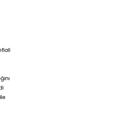
h
fiali
ğını
di
ile