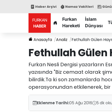
Haber Arşivi
Namaz Vakitleri
Günün
Furkan
İslam
FURKAN
T
Hareketi
Dünyası
HABER
Anasayfa
Analiz
Fethullah Gülen Hayr
Fethullah Gülen
Furkan Nesli Dergisi yazarların E
yazısında "Biz cemaat olarak şimd
bilirdik.Ta ki son zamanlarda ho
operasyonundan etkilenerek, bir 
Eklenme Tarihi:
05 Ağu 2016
5 dk ok