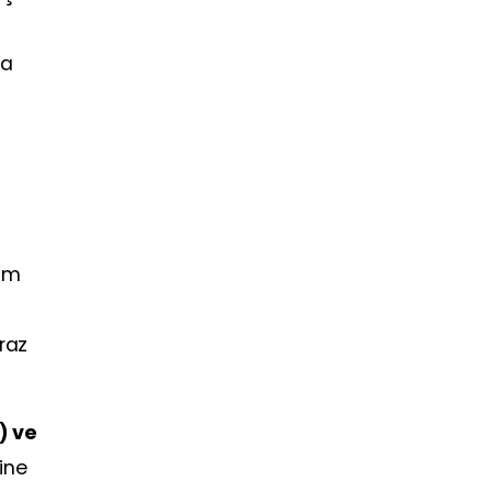
la
lim
hraz
) ve
ine