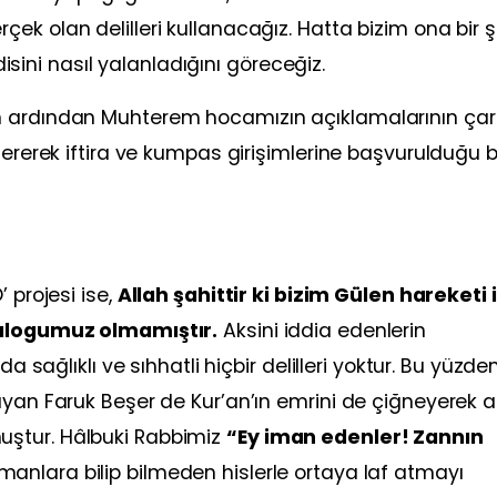
ek olan delilleri kullanacağız. Hatta bizim ona bir 
ni nasıl yalanladığını göreceğiz.
 ardından Muhterem hocamızın açıklamalarının çarpı
tererek iftira ve kumpas girişimlerine başvurulduğu b
 projesi ise,
Allah şahittir ki bizim Gülen hareketi i
iyalogumuz olmamıştır.
Aksini iddia edenlerin
a sağlıklı ve sıhhatli hiçbir delilleri yoktur. Bu yüzde
yan Faruk Beşer de Kur’an’ın emrini de çiğneyerek al
ştur. Hâlbuki Rabbimiz
“Ey iman edenler! Zannın
anlara bilip bilmeden hislerle ortaya laf atmayı