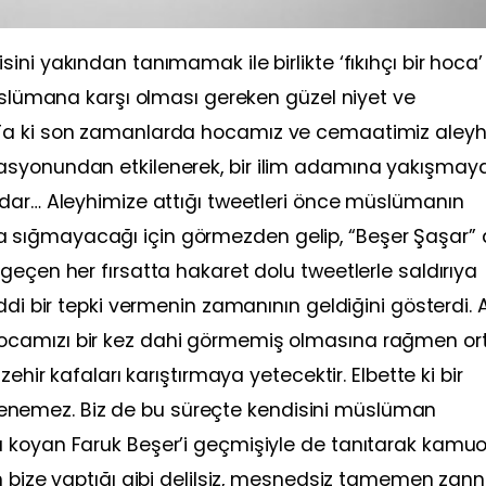
ni yakından tanımamak ile birlikte ‘fıkıhçı bir hoca’
müslümana karşı olması gereken güzel niyet ve
 Ta ki son zamanlarda hocamız ve cemaatimiz aleyh
asyonundan etkilenerek, bir ilim adamına yakışmay
adar… Aleyhimize attığı tweetleri önce müslümanın
 sığmayacağı için görmezden gelip, “Beşer Şaşar”
geçen her fırsatta hakaret dolu tweetlerle saldırıya
ddi bir tepki vermenin zamanının geldiğini gösterdi. 
ocamızı bir kez dahi görmemiş olmasına rağmen or
ehir kafaları karıştırmaya yetecektir. Elbette ki bir
nemez. Biz de bu süreçte kendisini müslüman
a koyan Faruk Beşer’i geçmişiyle de tanıtarak kamu
n bize yaptığı gibi delilsiz, mesnedsiz tamemen zan