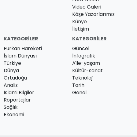
Video Galeri
Köşe Yazarlarımız
Künye
İletişim
KATEGORILER
KATEGORILER
Furkan Hareketi
Güncel
İslam Dünyası
İnfografik
Türkiye
Ai̇le-yaşam
Dünya
Kültür-sanat
Ortadoğu
Teknoloji̇
Analiz
Tarih
İslami Bilgiler
Genel
Röportajlar
Sağlık
Ekonomi