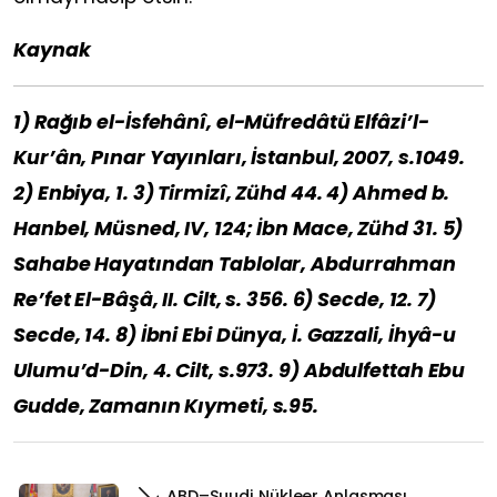
Kaynak
1) Rağıb el-İsfehânî, el-Müfredâtü Elfâzi’l-
Kur’ân, Pınar Yayınları, İstanbul, 2007, s.1049.
2) Enbiya, 1. 3) Tirmizî, Zühd 44. 4) Ahmed b.
Hanbel, Müsned, IV, 124; İbn Mace, Zühd 31. 5)
Sahabe Hayatından Tablolar, Abdurrahman
Re’fet El-Bâşâ, II. Cilt, s. 356. 6) Secde, 12. 7)
Secde, 14. 8) İbni Ebi Dünya, İ. Gazzali, İhyâ-u
Ulumu’d-Din, 4. Cilt, s.973. 9) Abdulfettah Ebu
Gudde, Zamanın Kıymeti, s.95.
ABD–Suudi Nükleer Anlaşması