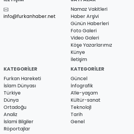
Namaz Vakitleri
info@furkanhaber.net
Haber Arşivi
Günün Haberleri
Foto Galeri
Video Galeri
Köşe Yazarlarımız
Künye
İletişim
KATEGORILER
KATEGORILER
Furkan Hareketi
Güncel
İslam Dünyası
İnfografik
Türkiye
Ai̇le-yaşam
Dünya
Kültür-sanat
Ortadoğu
Teknoloji̇
Analiz
Tarih
İslami Bilgiler
Genel
Röportajlar