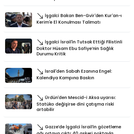
İşgalci Bakan Ben-Gvir'den Kur'an-ı
Kerim'e El Konulması Talimatı
İşgalci İsrail'in Tutsak Ettiği Filistinli
Doktor Hüsam Ebu Safiye’nin Sağlık
Durumu Kritik
İsrail'den Sabah Ezanına Engel:
Kalendiya Kampına Baskın
Ürdün'den Mescid-i Aksa uyarısı:
Statüko değişirse dini çatışma riski
artabilir
Gazze’de İşgalci İsrail’in gözetleme
ağı ortaya çıktı: 40 askeri noktayla