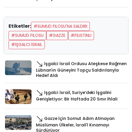
Etiketler:
#SUMUD FILOSU'NA SALDIRI
#SUMUD FILOSU
#GAZZE
#FILISTINLI
#İŞGALCI İSRAIL
İşgalci İsrail Ordusu Ateşkese Rağmen
Lübnan'ın Güneyini Topçu Saldırılarıyla
Hedef Aldı
İşgalci İsrail, Suriye’deki İşgalini
Genişletiyor: Bir Haftada 20 Sınır İhlali
Gazze İçin Somut Adım Atmayan
Müslüman Ülkeler, İsrail'i Kınamayı
Sürdürüyor