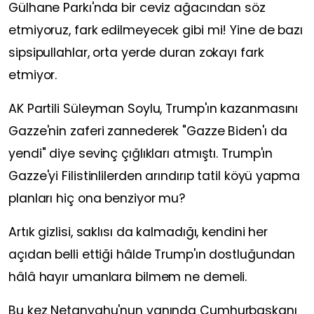
Gülhane Parkı'nda bir ceviz ağacından söz
etmiyoruz, fark edilmeyecek gibi mi! Yine de bazı
sipsipullahlar, orta yerde duran zokayı fark
etmiyor.
AK Partili Süleyman Soylu, Trump'ın kazanmasını
Gazze'nin zaferi zannederek "Gazze Biden'ı da
yendi" diye sevinç çığlıkları atmıştı. Trump'ın
Gazze'yi Filistinlilerden arındırıp tatil köyü yapma
planları hiç ona benziyor mu?
Artık gizlisi, saklısı da kalmadığı, kendini her
açıdan belli ettiği hâlde Trump'ın dostluğundan
hâlâ hayır umanlara bilmem ne demeli.
Bu kez Netanyahu'nun yanında Cumhurbaşkanı