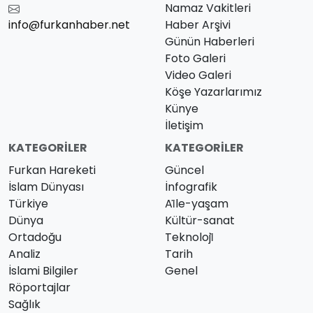
Namaz Vakitleri
info@furkanhaber.net
Haber Arşivi
Günün Haberleri
Foto Galeri
Video Galeri
Köşe Yazarlarımız
Künye
İletişim
KATEGORILER
KATEGORILER
Furkan Hareketi
Güncel
İslam Dünyası
İnfografik
Türkiye
Ai̇le-yaşam
Dünya
Kültür-sanat
Ortadoğu
Teknoloji̇
Analiz
Tarih
İslami Bilgiler
Genel
Röportajlar
Sağlık