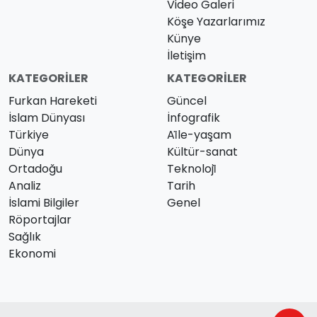
Video Galeri
Köşe Yazarlarımız
Künye
İletişim
KATEGORILER
KATEGORILER
Furkan Hareketi
Güncel
İslam Dünyası
İnfografik
Türkiye
Ai̇le-yaşam
Dünya
Kültür-sanat
Ortadoğu
Teknoloji̇
Analiz
Tarih
İslami Bilgiler
Genel
Röportajlar
Sağlık
Ekonomi