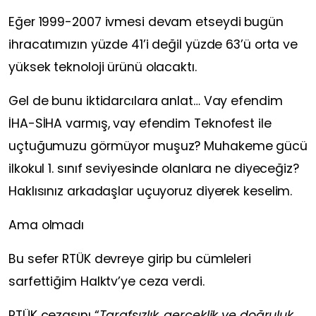
Eğer 1999-2007 ivmesi devam etseydi bugün
ihracatımızın yüzde 41’i değil yüzde 63’ü orta ve
yüksek teknoloji ürünü olacaktı.
Gel de bunu iktidarcılara anlat… Vay efendim
İHA-SİHA varmış, vay efendim Teknofest ile
uçtuğumuzu görmüyor muşuz? Muhakeme gücü
ilkokul 1. sınıf seviyesinde olanlara ne diyeceğiz?
Haklısınız arkadaşlar uçuyoruz diyerek keselim.
Ama olmadı
Bu sefer RTÜK devreye girip bu cümleleri
sarfettiğim Halktv’ye ceza verdi.
RTÜK cezasını “
Tarafsızlık, gerçeklik ve doğruluk