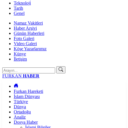
Teknoloji̇
Tarih
Genel
Namaz Vakitleri
Haber Arşivi
Günün Haberleri
Foto Galeri
Video Galeri
Köşe Yazarlarımız
Künye
İletişim
FURKAN
HABER
Furkan Hareketi
İslam Dünyası
Türkiye
Dünya
Ortadoğu
Analiz
Dosya Haber
İslami Bilgiler