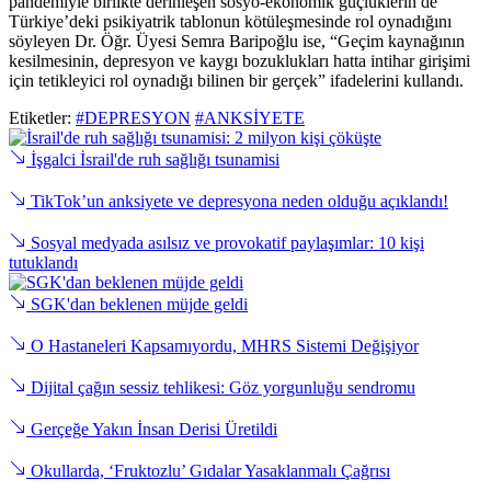
pandemiyle birlikte derinleşen sosyo-ekonomik güçlüklerin de
Türkiye’deki psikiyatrik tablonun kötüleşmesinde rol oynadığını
söyleyen Dr. Öğr. Üyesi Semra Baripoğlu ise, “Geçim kaynağının
kesilmesinin, depresyon ve kaygı bozuklukları hatta intihar girişimi
için tetikleyici rol oynadığı bilinen bir gerçek” ifadelerini kullandı.
Etiketler:
#DEPRESYON
#ANKSİYETE
İşgalci İsrail'de ruh sağlığı tsunamisi
TikTok’un anksiyete ve depresyona neden olduğu açıklandı!
Sosyal medyada asılsız ve provokatif paylaşımlar: 10 kişi
tutuklandı
SGK'dan beklenen müjde geldi
O Hastaneleri Kapsamıyordu, MHRS Sistemi Değişiyor
Dijital çağın sessiz tehlikesi: Göz yorgunluğu sendromu
Gerçeğe Yakın İnsan Derisi Üretildi
Okullarda, ‘Fruktozlu’ Gıdalar Yasaklanmalı Çağrısı