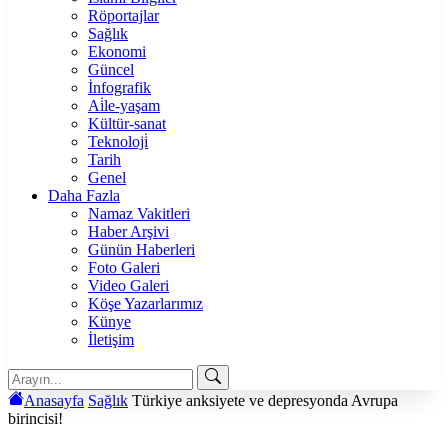
Röportajlar
Sağlık
Ekonomi
Güncel
İnfografik
Ai̇le-yaşam
Kültür-sanat
Teknoloji̇
Tarih
Genel
Daha Fazla
Namaz Vakitleri
Haber Arşivi
Günün Haberleri
Foto Galeri
Video Galeri
Köşe Yazarlarımız
Künye
İletişim
Anasayfa
Sağlık
Türkiye anksiyete ve depresyonda Avrupa
birincisi!