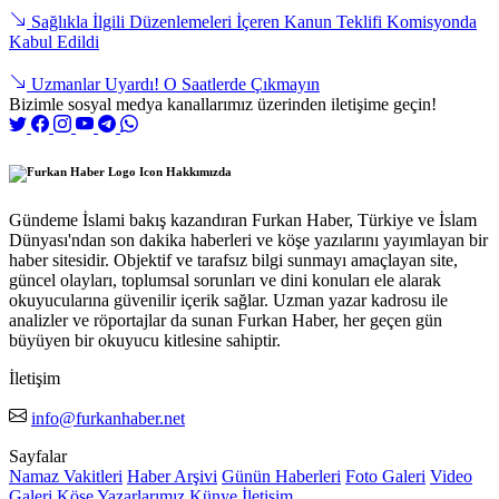
Sağlıkla İlgili Düzenlemeleri İçeren Kanun Teklifi Komisyonda
Kabul Edildi
Uzmanlar Uyardı! O Saatlerde Çıkmayın
Bizimle sosyal medya kanallarımız üzerinden iletişime geçin!
Hakkımızda
Gündeme İslami bakış kazandıran Furkan Haber, Türkiye ve İslam
Dünyası'ndan son dakika haberleri ve köşe yazılarını yayımlayan bir
haber sitesidir. Objektif ve tarafsız bilgi sunmayı amaçlayan site,
güncel olayları, toplumsal sorunları ve dini konuları ele alarak
okuyucularına güvenilir içerik sağlar. Uzman yazar kadrosu ile
analizler ve röportajlar da sunan Furkan Haber, her geçen gün
büyüyen bir okuyucu kitlesine sahiptir.
İletişim
info@furkanhaber.net
Sayfalar
Namaz Vakitleri
Haber Arşivi
Günün Haberleri
Foto Galeri
Video
Galeri
Köşe Yazarlarımız
Künye
İletişim