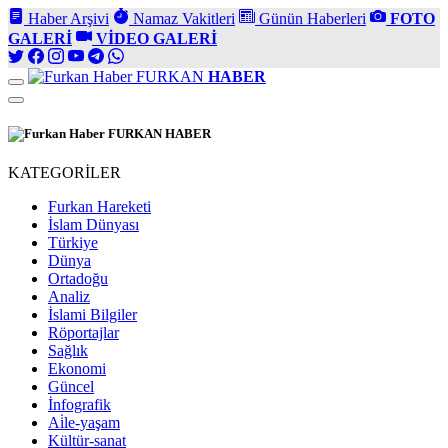
Haber Arşivi
Namaz Vakitleri
Günün Haberleri
FOTO
GALERİ
VİDEO GALERİ
FURKAN
HABER
FURKAN
HABER
KATEGORİLER
Furkan Hareketi
İslam Dünyası
Türkiye
Dünya
Ortadoğu
Analiz
İslami Bilgiler
Röportajlar
Sağlık
Ekonomi
Güncel
İnfografik
Ai̇le-yaşam
Kültür-sanat