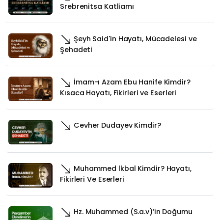
Srebrenitsa Katliamı
Şeyh Said'in Hayatı, Mücadelesi ve
Şehadeti
İmam-ı Azam Ebu Hanife Kimdir?
Kısaca Hayatı, Fikirleri ve Eserleri
Cevher Dudayev Kimdir?
Muhammed İkbal Kimdir? Hayatı,
Fikirleri Ve Eserleri
Hz. Muhammed (S.a.v)’in Doğumu